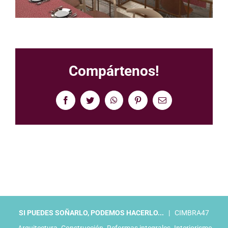
Compártenos!
Facebook
Twitter
WhatsApp
Pinterest
Correo
electrónico
SI PUEDES SOÑARLO, PODEMOS HACERLO...
| CIMBRA47