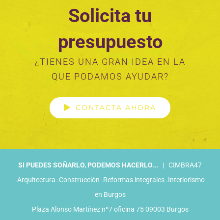
Solicita tu
presupuesto
¿TIENES UNA GRAN IDEA EN LA
QUE PODAMOS AYUDAR?
CONTACTA AHORA
SI PUEDES SOÑARLO, PODEMOS HACERLO...
| CIMBRA47
.Arquitectura .Construcción .Reformas integrales .Interiorismo
en Burgos
Plaza Alonso Martínez nº7 oficina 75 09003 Burgos